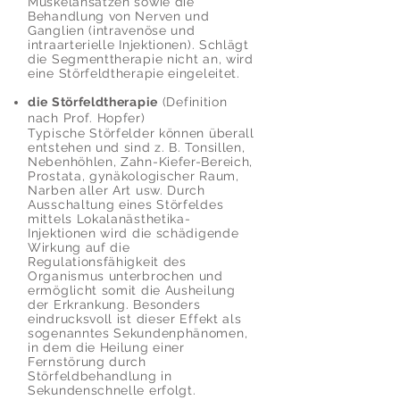
Muskelansätzen sowie die
Behandlung von Nerven und
Ganglien (intravenöse und
intraarterielle Injektionen). Schlägt
die Segmenttherapie nicht an, wird
eine Störfeldtherapie eingeleitet.
die Störfeldtherapie
(Definition
nach Prof. Hopfer)
Typische Störfelder können überall
entstehen und sind z. B. Tonsillen,
Nebenhöhlen, Zahn-Kiefer-Bereich,
Prostata, gynäkologischer Raum,
Narben aller Art usw. Durch
Ausschaltung eines Störfeldes
mittels Lokalanästhetika-
Injektionen wird die schädigende
Wirkung auf die
Regulationsfähigkeit des
Organismus unterbrochen und
ermöglicht somit die Ausheilung
der Erkrankung. Besonders
eindrucksvoll ist dieser Effekt als
sogenanntes Sekundenphänomen,
in dem die Heilung einer
Fernstörung durch
Störfeldbehandlung in
Sekundenschnelle erfolgt.